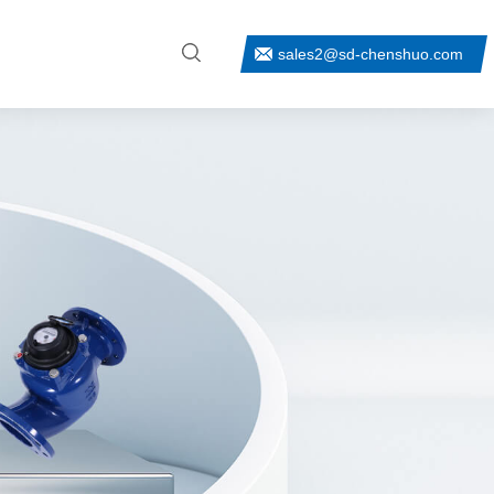
sales2@sd-chenshuo.com