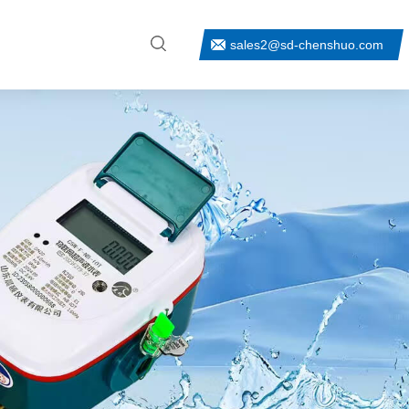
sales2@sd-chenshuo.com