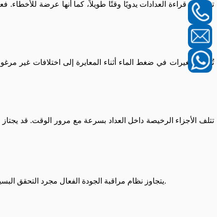
تستغرق قراءة العدادات يدويًا وقتًا طويلاً، كما أنها عرضة للأخطاء. 
تُؤدي التغيرات في ضغط الماء أثناء المعايرة إلى اختلافات غير مرغوب
تتلف الأجزاء الرخيصة داخل العداد بسرعة مع مرور الوقت. قد يجتاز ا
يتجاوز نظام مراقبة الجودة الفعال مجرد التحقق البسيط، فهو يشمل مراحل متعددة تبدأ بالمواد الخام وتستمر حتى وصول البيانات إلى السحابة. والهدف هو تحقيق اتساق موثوق في جميع المراحل.