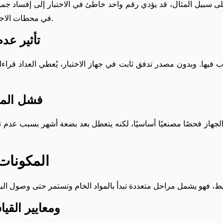
فعلى سبيل المثال، قد يؤدي رقم واحد خاطئ في الاختبار إلى إفساد جمي
في محطات الاختبار، مما يؤدي إلى أخطاء تزيد من مستويات المياه غير المحصّلة لاحقًا.
تأثير عد
 فيها. وبدون مصدر تدفق ثابت في جهاز الاختبار، يُعطي العداد قراءات
فشل المو
لجهاز فحصًا مصنعيًا أساسيًا، لكنه يتعطل بعد بضعة أشهر بسبب عدم تح
المكونات
الالتزام الصارم بمعايير O 9001