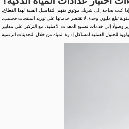
 إذا كنت بحاجة إلى شريك موثوق يفهم التفاصيل الفنية لهذا القطاع،
 سنوية تبلغ مليون وحدة. لا تقتصر خدماتها على توريد المنتجات فحسب،
الأصلية، مع التركيز على معايير ISO 9001/14001. يجمع موقع التصنيع التابع لها في منطقة ييخه الجديدة بين أنظمة مراقبة التدفق