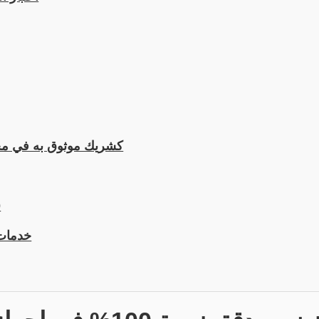
5. لماذا تختار شركة Chenshuo كشريك 
2
5.3 خدم